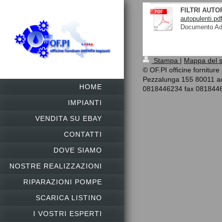
FILTRI AUTO
autopulenti.pd
Documento Ado
Stampa
|
Mappa del s
© OF.PI officine forniture
Pezzalunga 155 80011 ac
HOME
0818446234 fax 081844
IMPIANTI
VENDITA SU EBAY
CONTATTI
DOVE SIAMO
NOSTRE REALIZZAZIONI
RIPARAZIONI POMPE
SCARICA LISTINO
I VOSTRI ESPERTI