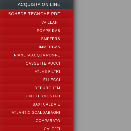
ACQUISTA ON LINE
SCHEDE TECNCHE PDF
VAILLANT
POMPE DAB
BMETERS
IMMERGAS
PIANETA ACQUA POMPE
CASSETTE PUCCI
ATLAS FILTRI
ELLECCI
DEPURCHEM
CNT TERMOSTATI
BAXI CALDAIE
ATLANTIC SCALDABAGNI
COMPARATO
CALEFFI